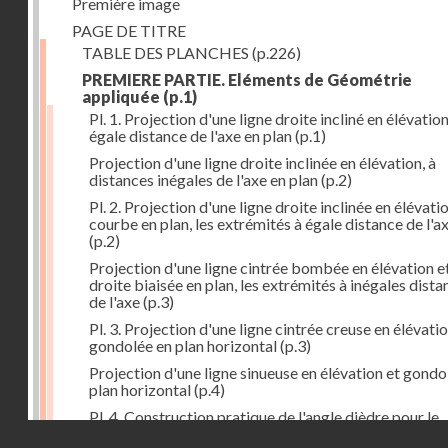
Première image
PAGE DE TITRE
TABLE DES PLANCHES
(p.226)
PREMIERE PARTIE. Eléments de Géométrie
appliquée
(p.1)
Pl. 1. Projection d'une ligne droite incliné en élévation
égale distance de l'axe en plan
(p.1)
Projection d'une ligne droite inclinée en élévation, à
distances inégales de l'axe en plan
(p.2)
Pl. 2. Projection d'une ligne droite inclinée en élévati
courbe en plan, les extrémités à égale distance de l'a
(p.2)
Projection d'une ligne cintrée bombée en élévation e
droite biaisée en plan, les extrémités à inégales dista
de l'axe
(p.3)
Pl. 3. Projection d'une ligne cintrée creuse en élévatio
gondolée en plan horizontal
(p.3)
Projection d'une ligne sinueuse en élévation et gondo
plan horizontal
(p.4)
Pl. 4. Construction pratique de l'angle dièdre pour le
Droits réservés - CNAM
corroyage du pied de phaëton
(p.5)