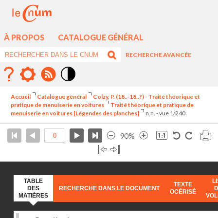
À PROPOS
CATALOGUE GÉNÉRAL
RECHERCHE AVANCÉE
Mode
contraste
Accueil
Catalogue général
Colzy, P. (18..-18..?) - Traité théorique et
élévé
pratique de menuiserie en voitures
Traité théorique et pratique de
menuiserie en voitures [Légendes des planches]
n.n. - vue 1/240
90%
TABLE
L
TEXTE
DES
RECHERCHE DANS LE DOCUMENT
OCÉRISÉ
MATIÈRES
VO