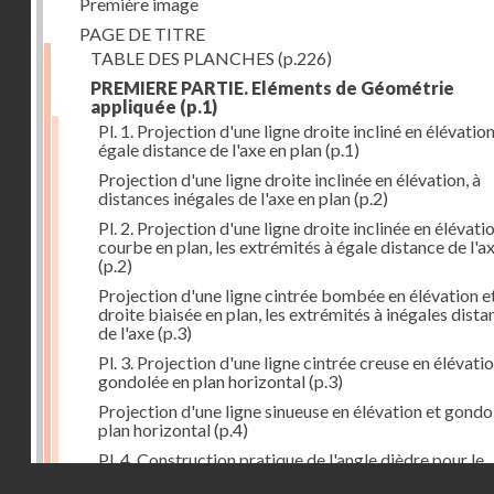
Première image
PAGE DE TITRE
TABLE DES PLANCHES
(p.226)
PREMIERE PARTIE. Eléments de Géométrie
appliquée
(p.1)
Pl. 1. Projection d'une ligne droite incliné en élévation
égale distance de l'axe en plan
(p.1)
Projection d'une ligne droite inclinée en élévation, à
distances inégales de l'axe en plan
(p.2)
Pl. 2. Projection d'une ligne droite inclinée en élévati
courbe en plan, les extrémités à égale distance de l'a
(p.2)
Projection d'une ligne cintrée bombée en élévation e
droite biaisée en plan, les extrémités à inégales dista
de l'axe
(p.3)
Pl. 3. Projection d'une ligne cintrée creuse en élévatio
gondolée en plan horizontal
(p.3)
Projection d'une ligne sinueuse en élévation et gondo
plan horizontal
(p.4)
Pl. 4. Construction pratique de l'angle dièdre pour le
Droits réservés - CNAM
corroyage du pied de phaëton
(p.5)