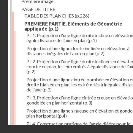
Première image
PAGE DE TITRE
TABLE DES PLANCHES
(p.226)
PREMIERE PARTIE. Eléments de Géométrie
appliquée
(p.1)
Pl. 1. Projection d'une ligne droite incliné en élévation
égale distance de l'axe en plan
(p.1)
Projection d'une ligne droite inclinée en élévation, à
distances inégales de l'axe en plan
(p.2)
Pl. 2. Projection d'une ligne droite inclinée en élévati
courbe en plan, les extrémités à égale distance de l'a
(p.2)
Projection d'une ligne cintrée bombée en élévation e
droite biaisée en plan, les extrémités à inégales dista
de l'axe
(p.3)
Pl. 3. Projection d'une ligne cintrée creuse en élévatio
gondolée en plan horizontal
(p.3)
Projection d'une ligne sinueuse en élévation et gondo
plan horizontal
(p.4)
Pl. 4. Construction pratique de l'angle dièdre pour le
Droits réservés - CNAM
corroyage du pied de phaëton
(p.5)