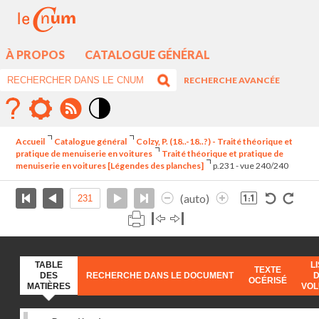
À PROPOS
CATALOGUE GÉNÉRAL
RECHERCHE AVANCÉE
Mode
contraste
Accueil
Catalogue général
Colzy, P. (18..-18..?) - Traité théorique et
élévé
pratique de menuiserie en voitures
Traité théorique et pratique de
menuiserie en voitures [Légendes des planches]
p.231 - vue 240/240
(auto)
TABLE
L
TEXTE
DES
RECHERCHE DANS LE DOCUMENT
OCÉRISÉ
MATIÈRES
VO