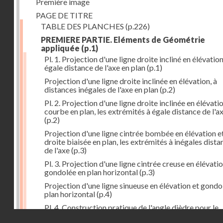
Première image
PAGE DE TITRE
TABLE DES PLANCHES
(p.226)
PREMIERE PARTIE. Eléments de Géométrie
appliquée
(p.1)
Pl. 1. Projection d'une ligne droite incliné en élévation
égale distance de l'axe en plan
(p.1)
Projection d'une ligne droite inclinée en élévation, à
distances inégales de l'axe en plan
(p.2)
Pl. 2. Projection d'une ligne droite inclinée en élévati
courbe en plan, les extrémités à égale distance de l'a
(p.2)
Projection d'une ligne cintrée bombée en élévation e
droite biaisée en plan, les extrémités à inégales dista
de l'axe
(p.3)
Pl. 3. Projection d'une ligne cintrée creuse en élévatio
gondolée en plan horizontal
(p.3)
Projection d'une ligne sinueuse en élévation et gondo
plan horizontal
(p.4)
Pl. 4. Construction pratique de l'angle dièdre pour le
Droits réservés - CNAM
corroyage du pied de phaëton
(p.5)