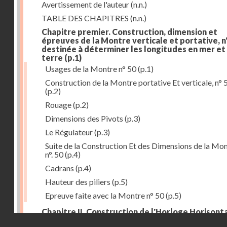
Avertissement de l'auteur
(n.n.)
TABLE DES CHAPITRES
(n.n.)
Chapitre premier. Construction, dimension et
épreuves de la Montre verticale et portative, n°
destinée à déterminer les longitudes en mer et
terre
(p.1)
Usages de la Montre n° 50
(p.1)
Construction de la Montre portative Et verticale, n° 
(p.2)
Rouage
(p.2)
Dimensions des Pivots
(p.3)
Le Régulateur
(p.3)
Suite de la Construction Et des Dimensions de la Mo
n°. 50
(p.4)
Cadrans
(p.4)
Hauteur des piliers
(p.5)
Epreuve faite avec la Montre n° 50
(p.5)
Chapitre II. Construction de l'Horloge Horisonta
Droits réservés - CNAM
n° 73, destinée à déterminer les longitudes à la