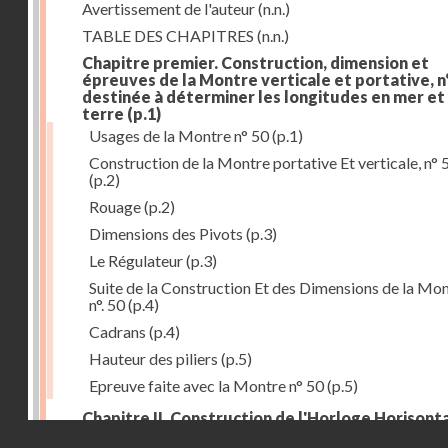
Avertissement de l'auteur
(n.n.)
TABLE DES CHAPITRES
(n.n.)
Chapitre premier. Construction, dimension et
épreuves de la Montre verticale et portative, n°
destinée à déterminer les longitudes en mer et
terre
(p.1)
Usages de la Montre n° 50
(p.1)
Construction de la Montre portative Et verticale, n° 
(p.2)
Rouage
(p.2)
Dimensions des Pivots
(p.3)
Le Régulateur
(p.3)
Suite de la Construction Et des Dimensions de la Mo
n°. 50
(p.4)
Cadrans
(p.4)
Hauteur des piliers
(p.5)
Epreuve faite avec la Montre n° 50
(p.5)
Chapitre II. Construction de l'Horloge Horisonta
Droits réservés - CNAM
n° 73, destinée à déterminer les longitudes à la