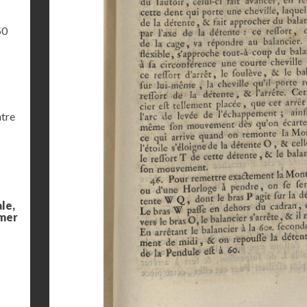
50
ntre
le,
 mer