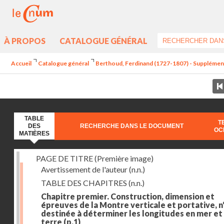
À PROPOS
CATALOGUE GÉNÉRAL
Accueil
Catalogue général
Berthoud, Ferdinand (1727-1807) - Supplément a
TABLE
T
DES
RECHERCHE DANS LE DOCUMENT
OC
MATIÈRES
PAGE DE TITRE (Première image)
Avertissement de l'auteur
(n.n.)
TABLE DES CHAPITRES
(n.n.)
Chapitre premier. Construction, dimension et
épreuves de la Montre verticale et portative, n°
destinée à déterminer les longitudes en mer et
terre
(p.1)