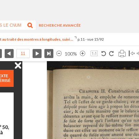
RECHERCHE AVANCÉE
u traité des montres à longitudes, suivi ...
p.11 - vue 15/92
100%
EXTE
ÉRISÉ
 50,
 à