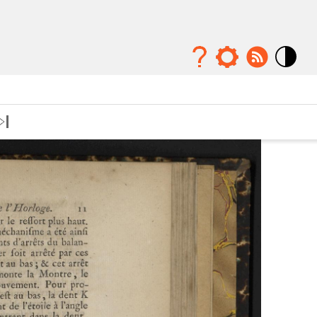
Mode
contraste
élévé