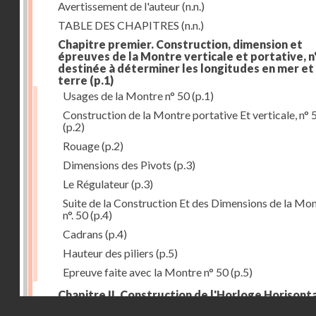
Avertissement de l'auteur
(n.n.)
TABLE DES CHAPITRES
(n.n.)
Chapitre premier. Construction, dimension et
épreuves de la Montre verticale et portative, n°
destinée à déterminer les longitudes en mer et
terre
(p.1)
Usages de la Montre n° 50
(p.1)
Construction de la Montre portative Et verticale, n° 
(p.2)
Rouage
(p.2)
Dimensions des Pivots
(p.3)
Le Régulateur
(p.3)
Suite de la Construction Et des Dimensions de la Mo
n°. 50
(p.4)
Cadrans
(p.4)
Hauteur des piliers
(p.5)
Epreuve faite avec la Montre n° 50
(p.5)
Chapitre II. Construction de l'Horloge Horisonta
Droits réservés - CNAM
n° 73, destinée à déterminer les longitudes à la