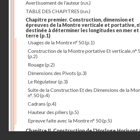
Avertissement de l'auteur
(n.n.)
TABLE DES CHAPITRES
(n.n.)
Chapitre premier. Construction, dimension et
épreuves de la Montre verticale et portative, n°
destinée à déterminer les longitudes en mer et
terre
(p.1)
Usages de la Montre n° 50
(p.1)
Construction de la Montre portative Et verticale, n° 
(p.2)
Rouage
(p.2)
Dimensions des Pivots
(p.3)
Le Régulateur
(p.3)
Suite de la Construction Et des Dimensions de la Mo
n°. 50
(p.4)
Cadrans
(p.4)
Hauteur des piliers
(p.5)
Epreuve faite avec la Montre n° 50
(p.5)
Chapitre II. Construction de l'Horloge Horisonta
Droits réservés - CNAM
n° 73, destinée à déterminer les longitudes à la