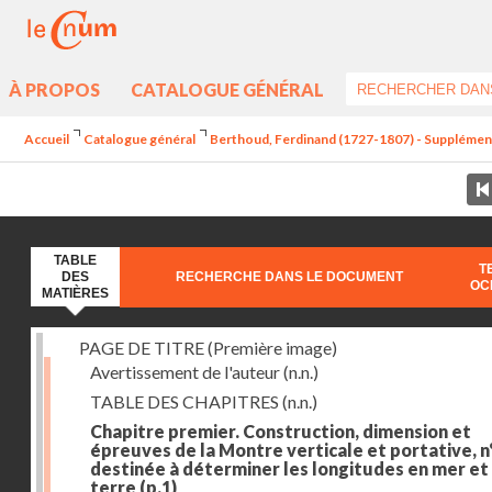
À PROPOS
CATALOGUE GÉNÉRAL
Accueil
Catalogue général
Berthoud, Ferdinand (1727-1807) - Supplément a
TABLE
T
DES
RECHERCHE DANS LE DOCUMENT
OC
MATIÈRES
PAGE DE TITRE (Première image)
Avertissement de l'auteur
(n.n.)
TABLE DES CHAPITRES
(n.n.)
Chapitre premier. Construction, dimension et
épreuves de la Montre verticale et portative, n°
destinée à déterminer les longitudes en mer et
terre
(p.1)