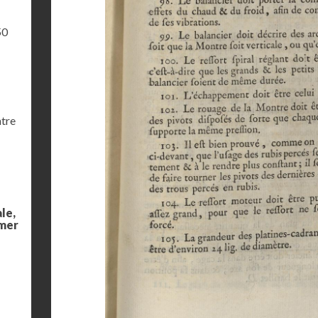
50
ntre
le,
 mer