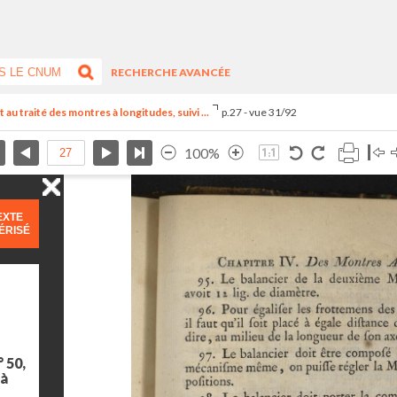
RECHERCHE AVANCÉE
u traité des montres à longitudes, suivi ...
p.27 - vue 31/92
100%
EXTE
ÉRISÉ
 50,
 à