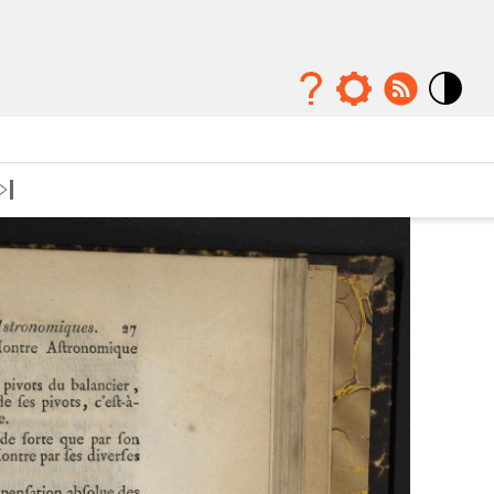
Mode
contraste
élévé