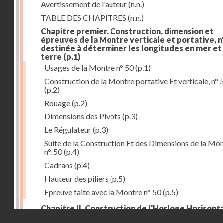
Avertissement de l'auteur
(n.n.)
TABLE DES CHAPITRES
(n.n.)
Chapitre premier. Construction, dimension et
épreuves de la Montre verticale et portative, n°
destinée à déterminer les longitudes en mer et
terre
(p.1)
Usages de la Montre n° 50
(p.1)
Construction de la Montre portative Et verticale, n° 
(p.2)
Rouage
(p.2)
Dimensions des Pivots
(p.3)
Le Régulateur
(p.3)
Suite de la Construction Et des Dimensions de la Mo
n°. 50
(p.4)
Cadrans
(p.4)
Hauteur des piliers
(p.5)
Epreuve faite avec la Montre n° 50
(p.5)
Chapitre II. Construction de l'Horloge Horisonta
Droits réservés - CNAM
n° 73, destinée à déterminer les longitudes à la