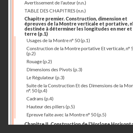
Avertissement de l'auteur
(n.n.)
TABLE DES CHAPITRES
(n.n.)
Chapitre premier. Construction, dimension et
épreuves de la Montre verticale et portative, n°
destinée à déterminer les longitudes en mer et
terre
(p.1)
Usages de la Montre n° 50
(p.1)
Construction de la Montre portative Et verticale, n° 
(p.2)
Rouage
(p.2)
Dimensions des Pivots
(p.3)
Le Régulateur
(p.3)
Suite de la Construction Et des Dimensions de la Mo
n°. 50
(p.4)
Cadrans
(p.4)
Hauteur des piliers
(p.5)
Epreuve faite avec la Montre n° 50
(p.5)
Chapitre II. Construction de l'Horloge Horisonta
Droits réservés - CNAM
n° 73, destinée à déterminer les longitudes à la