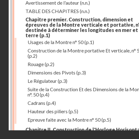
Avertissement de l'auteur
(n.n.)
TABLE DES CHAPITRES
(n.n.)
Chapitre premier. Construction, dimension et
épreuves de la Montre verticale et portative, n°
destinée à déterminer les longitudes en mer et
terre
(p.1)
Usages de la Montre n° 50
(p.1)
Construction de la Montre portative Et verticale, n° 
(p.2)
Rouage
(p.2)
Dimensions des Pivots
(p.3)
Le Régulateur
(p.3)
Suite de la Construction Et des Dimensions de la Mo
n°. 50
(p.4)
Cadrans
(p.4)
Hauteur des piliers
(p.5)
Epreuve faite avec la Montre n° 50
(p.5)
Chapitre II. Construction de l'Horloge Horisonta
Droits réservés - CNAM
n° 73, destinée à déterminer les longitudes à la