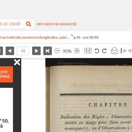
RECHERCHE AVANCÉE
u traité des montres à longitudes, suivi ...
p.41 - vue 45/92
90%
EXTE
ÉRISÉ
 50,
 à