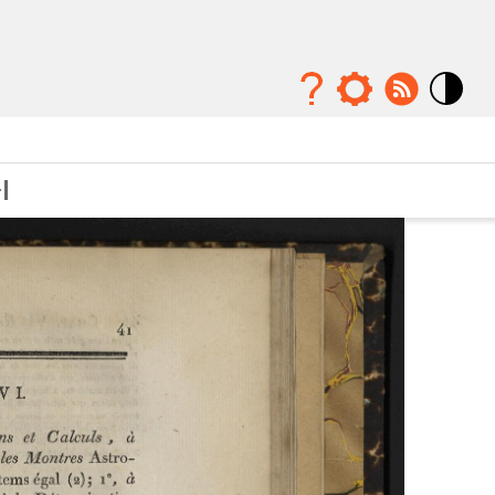
Mode
contraste
élévé