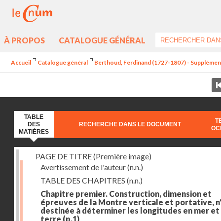
À PROPOS
CATALOGUE GÉNÉRAL
Accueil
Catalogue général
Berthoud, Ferdinand (1727-1807) - Supplément a
TABLE
T
DES
RECHERCHE DANS LE DOCUMENT
OC
MATIÈRES
PAGE DE TITRE (Première image)
Avertissement de l'auteur
(n.n.)
TABLE DES CHAPITRES
(n.n.)
Chapitre premier. Construction, dimension et
épreuves de la Montre verticale et portative, n°
destinée à déterminer les longitudes en mer et
terre
(p.1)