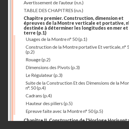
Avertissement de l'auteur
(n.n.)
TABLE DES CHAPITRES
(n.n.)
Chapitre premier. Construction, dimension et
épreuves de la Montre verticale et portative, n°
destinée à déterminer les longitudes en mer et
terre
(p.1)
Usages de la Montre n° 50
(p.1)
Construction de la Montre portative Et verticale, n° 
(p.2)
Rouage
(p.2)
Dimensions des Pivots
(p.3)
Le Régulateur
(p.3)
Suite de la Construction Et des Dimensions de la Mo
n°. 50
(p.4)
Cadrans
(p.4)
Hauteur des piliers
(p.5)
Epreuve faite avec la Montre n° 50
(p.5)
Chapitre II. Construction de l'Horloge Horisonta
Droits réservés - CNAM
n° 73, destinée à déterminer les longitudes à la