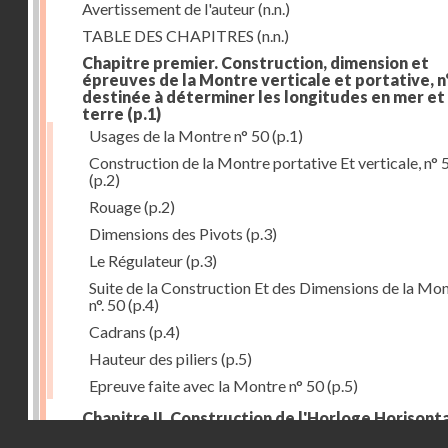
Avertissement de l'auteur
(n.n.)
TABLE DES CHAPITRES
(n.n.)
Chapitre premier. Construction, dimension et
épreuves de la Montre verticale et portative, n°
destinée à déterminer les longitudes en mer et
terre
(p.1)
Usages de la Montre n° 50
(p.1)
Construction de la Montre portative Et verticale, n° 
(p.2)
Rouage
(p.2)
Dimensions des Pivots
(p.3)
Le Régulateur
(p.3)
Suite de la Construction Et des Dimensions de la Mo
n°. 50
(p.4)
Cadrans
(p.4)
Hauteur des piliers
(p.5)
Epreuve faite avec la Montre n° 50
(p.5)
Chapitre II. Construction de l'Horloge Horisonta
Droits réservés - CNAM
n° 73, destinée à déterminer les longitudes à la