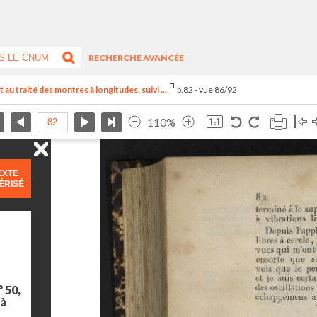
RECHERCHE AVANCÉE
u traité des montres à longitudes, suivi ...
p.82 - vue 86/92
110%
EXTE
ÉRISÉ
 50,
 à