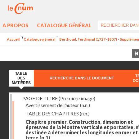
À PROPOS
CATALOGUE GÉNÉRAL
Accueil
Catalogue général
Berthoud, Ferdinand (1727-1807) - Supplément a
TABLE
T
DES
RECHERCHE DANS LE DOCUMENT
OC
MATIÈRES
PAGE DE TITRE (Première image)
Avertissement de l'auteur
(n.n.)
TABLE DES CHAPITRES
(n.n.)
Chapitre premier. Construction, dimension et
épreuves de la Montre verticale et portative, n°
destinée à déterminer les longitudes en mer et
terre
(p.1)