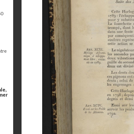
50
ntre
le,
 mer