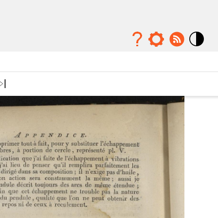
Mode
contraste
élévé