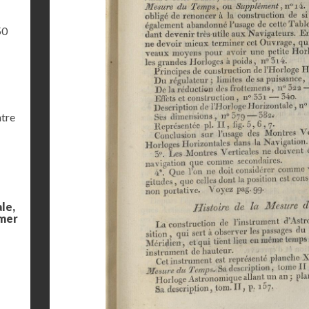
50
ntre
le,
 mer