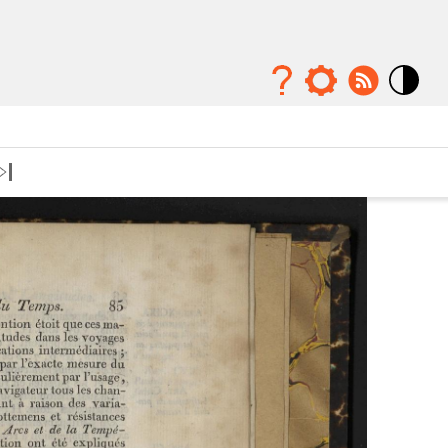
Mode
contraste
élévé