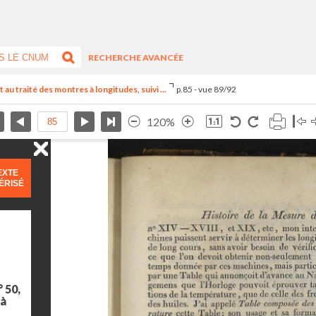
RECHERCHE AVANCÉE
u traité des montres à longitudes, suivi ...
p.85 - vue 89/92
120%
EXTE
ÉRISÉ
 50,
 à