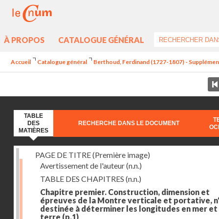
À PROPOS
CATALOGUE GÉNÉRAL
Accueil
Catalogue général
Berthoud, Ferdinand (1727-1807) - Supplément a
TABLE
T
DES
RECHERCHE DANS LE DOCUMENT
OC
MATIÈRES
PAGE DE TITRE (Première image)
Avertissement de l'auteur
(n.n.)
TABLE DES CHAPITRES
(n.n.)
Chapitre premier. Construction, dimension et
épreuves de la Montre verticale et portative, n°
destinée à déterminer les longitudes en mer et
terre
(p.1)