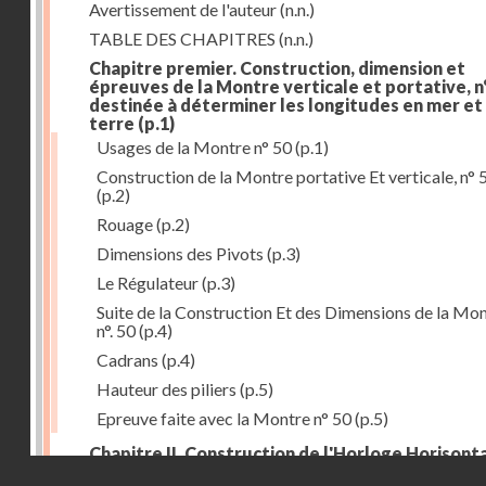
Avertissement de l'auteur
(n.n.)
TABLE DES CHAPITRES
(n.n.)
Chapitre premier. Construction, dimension et
épreuves de la Montre verticale et portative, n°
destinée à déterminer les longitudes en mer et
terre
(p.1)
Usages de la Montre n° 50
(p.1)
Construction de la Montre portative Et verticale, n° 
(p.2)
Rouage
(p.2)
Dimensions des Pivots
(p.3)
Le Régulateur
(p.3)
Suite de la Construction Et des Dimensions de la Mo
n°. 50
(p.4)
Cadrans
(p.4)
Hauteur des piliers
(p.5)
Epreuve faite avec la Montre n° 50
(p.5)
Chapitre II. Construction de l'Horloge Horisonta
Droits réservés - CNAM
n° 73, destinée à déterminer les longitudes à la