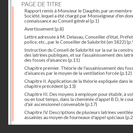
PAGE DE TITRE
Rapport remis à Monsieur le Dauphin, par un membre 
Société, lequel a été chargé par Monseigneur d'en don
connaissance au Conseil général
(p.1)
Avertissement
(p.8)
Lettre adressée à M. Delavau, Conseiller d'état, Préfe
police, etc., par le Conseiller de Salubrité (en 1822)
(p.
Instruction du Conseil de Salubrité sur la sur la constr
des latrines publiques, et sur l'assainissement des latri
des fosses d'aisances
(p.11)
Chapitre premier. Théorie de l'assainissement des fos
d'aisances par le moyen de la ventilation forcée
(p.12)
Chapitre II. Application de la théorie expliquée dans le
chapitre précédent
(p.13)
Chapitre III. Des moyens à employer pour établir, à vo
ou en tout temps, dans la cheminée d'appel B D, le cou
d'air ascensionnel convenable
(p.17)
Chapitre IV. Descriptions de plusieurs latrines ventilée
assainies au moyen de fourneaux d'appel spéciaux
(p.2
Dernière image
Droits réservés - CNAM