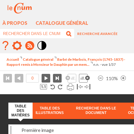
À PROPOS
CATALOGUE GÉNÉRAL
RECHERCHE AVANCÉE
Mode
contraste
Accueil
Catalogue général
Barbé de Marbois, François (1745-1837) -
élévé
Rapport remis à Monsieur le Dauphin par un mem...
n.n. - vue 1/37
110%
TABLE
TABLE DES
RECHERCHE DANS LE
T
DES
ILLUSTRATIONS
DOCUMENT
OC
MATIÈRES
Première image