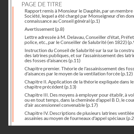
PAGE DE TITRE
Rapport remis à Monsieur le Dauphin, par un membre 
Société, lequel a été chargé par Monseigneur d'en don
connaissance au Conseil général
(p.1)
Avertissement
(p.8)
Lettre adressée à M. Delavau, Conseiller d'état, Préfe
police, etc., par le Conseiller de Salubrité (en 1822)
(p.
Instruction du Conseil de Salubrité sur la sur la constr
des latrines publiques, et sur l'assainissement des latri
des fosses d'aisances
(p.11)
Chapitre premier. Théorie de l'assainissement des fos
d'aisances par le moyen de la ventilation forcée
(p.12)
Chapitre II. Application de la théorie expliquée dans le
chapitre précédent
(p.13)
Chapitre III. Des moyens à employer pour établir, à vo
ou en tout temps, dans la cheminée d'appel B D, le cou
d'air ascensionnel convenable
(p.17)
Chapitre IV. Descriptions de plusieurs latrines ventilée
assainies au moyen de fourneaux d'appel spéciaux
(p.2
Dernière image
Droits réservés - CNAM