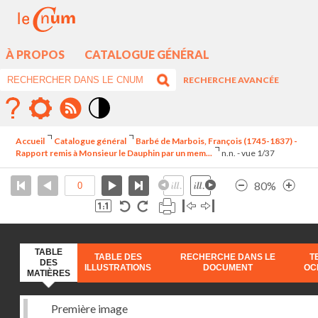
À PROPOS
CATALOGUE GÉNÉRAL
RECHERCHE AVANCÉE
Mode
contraste
Accueil
Catalogue général
Barbé de Marbois, François (1745-1837) -
élévé
Rapport remis à Monsieur le Dauphin par un mem...
n.n. - vue 1/37
80%
TABLE
TABLE DES
RECHERCHE DANS LE
T
DES
ILLUSTRATIONS
DOCUMENT
OC
MATIÈRES
Première image