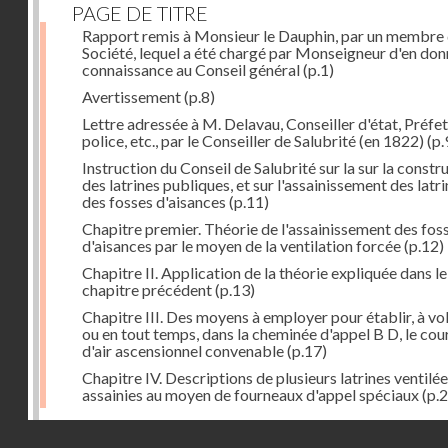
PAGE DE TITRE
Rapport remis à Monsieur le Dauphin, par un membre 
Société, lequel a été chargé par Monseigneur d'en don
connaissance au Conseil général
(p.1)
Avertissement
(p.8)
Lettre adressée à M. Delavau, Conseiller d'état, Préfe
police, etc., par le Conseiller de Salubrité (en 1822)
(p.
Instruction du Conseil de Salubrité sur la sur la constr
des latrines publiques, et sur l'assainissement des latri
des fosses d'aisances
(p.11)
Chapitre premier. Théorie de l'assainissement des fos
d'aisances par le moyen de la ventilation forcée
(p.12)
Chapitre II. Application de la théorie expliquée dans le
chapitre précédent
(p.13)
Chapitre III. Des moyens à employer pour établir, à vo
ou en tout temps, dans la cheminée d'appel B D, le cou
d'air ascensionnel convenable
(p.17)
Chapitre IV. Descriptions de plusieurs latrines ventilée
assainies au moyen de fourneaux d'appel spéciaux
(p.2
Dernière image
Droits réservés - CNAM