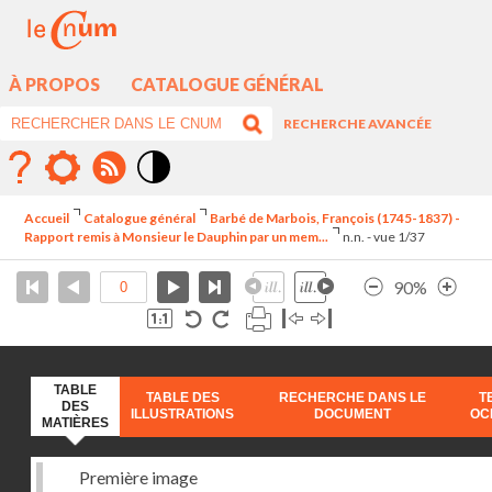
À PROPOS
CATALOGUE GÉNÉRAL
RECHERCHE AVANCÉE
Mode
contraste
Accueil
Catalogue général
Barbé de Marbois, François (1745-1837) -
élévé
Rapport remis à Monsieur le Dauphin par un mem...
n.n. - vue 1/37
90%
TABLE
TABLE DES
RECHERCHE DANS LE
T
DES
ILLUSTRATIONS
DOCUMENT
OC
MATIÈRES
Première image