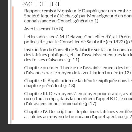
PAGE DE TITRE
Rapport remis à Monsieur le Dauphin, par un membre 
Société, lequel a été chargé par Monseigneur d'en don
connaissance au Conseil général
(p.1)
Avertissement
(p.8)
Lettre adressée à M. Delavau, Conseiller d'état, Préfe
police, etc., par le Conseiller de Salubrité (en 1822)
(p.
Instruction du Conseil de Salubrité sur la sur la constr
des latrines publiques, et sur l'assainissement des latri
des fosses d'aisances
(p.11)
Chapitre premier. Théorie de l'assainissement des fos
d'aisances par le moyen de la ventilation forcée
(p.12)
Chapitre II. Application de la théorie expliquée dans le
chapitre précédent
(p.13)
Chapitre III. Des moyens à employer pour établir, à vo
ou en tout temps, dans la cheminée d'appel B D, le cou
d'air ascensionnel convenable
(p.17)
Chapitre IV. Descriptions de plusieurs latrines ventilée
assainies au moyen de fourneaux d'appel spéciaux
(p.2
Dernière image
Droits réservés - CNAM