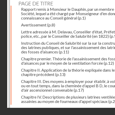
PAGE DE TITRE
Rapport remis à Monsieur le Dauphin, par un membre 
Société, lequel a été chargé par Monseigneur d'en don
connaissance au Conseil général
(p.1)
Avertissement
(p.8)
Lettre adressée à M. Delavau, Conseiller d'état, Préfe
police, etc., par le Conseiller de Salubrité (en 1822)
(p.
Instruction du Conseil de Salubrité sur la sur la constr
des latrines publiques, et sur l'assainissement des latri
des fosses d'aisances
(p.11)
Chapitre premier. Théorie de l'assainissement des fos
d'aisances par le moyen de la ventilation forcée
(p.12)
Chapitre II. Application de la théorie expliquée dans le
chapitre précédent
(p.13)
Chapitre III. Des moyens à employer pour établir, à vo
ou en tout temps, dans la cheminée d'appel B D, le cou
d'air ascensionnel convenable
(p.17)
Chapitre IV. Descriptions de plusieurs latrines ventilée
assainies au moyen de fourneaux d'appel spéciaux
(p.2
Dernière image
Droits réservés - CNAM