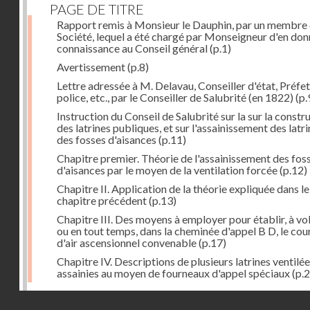
PAGE DE TITRE
Rapport remis à Monsieur le Dauphin, par un membre 
Société, lequel a été chargé par Monseigneur d'en don
connaissance au Conseil général
(p.1)
Avertissement
(p.8)
Lettre adressée à M. Delavau, Conseiller d'état, Préfe
police, etc., par le Conseiller de Salubrité (en 1822)
(p.
Instruction du Conseil de Salubrité sur la sur la constr
des latrines publiques, et sur l'assainissement des latri
des fosses d'aisances
(p.11)
Chapitre premier. Théorie de l'assainissement des fos
d'aisances par le moyen de la ventilation forcée
(p.12)
Chapitre II. Application de la théorie expliquée dans le
chapitre précédent
(p.13)
Chapitre III. Des moyens à employer pour établir, à vo
ou en tout temps, dans la cheminée d'appel B D, le cou
d'air ascensionnel convenable
(p.17)
Chapitre IV. Descriptions de plusieurs latrines ventilée
assainies au moyen de fourneaux d'appel spéciaux
(p.2
Dernière image
Droits réservés - CNAM