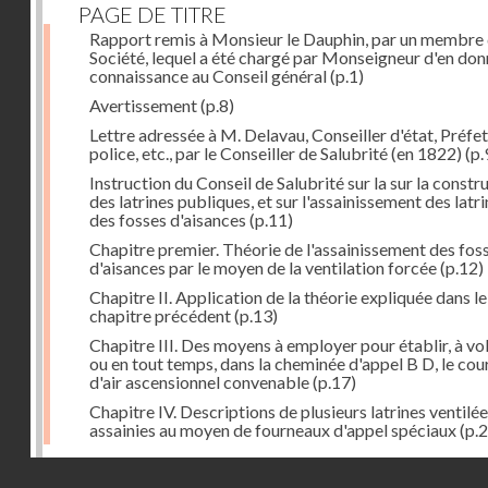
PAGE DE TITRE
Rapport remis à Monsieur le Dauphin, par un membre 
Société, lequel a été chargé par Monseigneur d'en don
connaissance au Conseil général
(p.1)
Avertissement
(p.8)
Lettre adressée à M. Delavau, Conseiller d'état, Préfe
police, etc., par le Conseiller de Salubrité (en 1822)
(p.
Instruction du Conseil de Salubrité sur la sur la constr
des latrines publiques, et sur l'assainissement des latri
des fosses d'aisances
(p.11)
Chapitre premier. Théorie de l'assainissement des fos
d'aisances par le moyen de la ventilation forcée
(p.12)
Chapitre II. Application de la théorie expliquée dans le
chapitre précédent
(p.13)
Chapitre III. Des moyens à employer pour établir, à vo
ou en tout temps, dans la cheminée d'appel B D, le cou
d'air ascensionnel convenable
(p.17)
Chapitre IV. Descriptions de plusieurs latrines ventilée
assainies au moyen de fourneaux d'appel spéciaux
(p.2
Dernière image
Droits réservés - CNAM