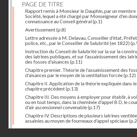
PAGE DE TITRE
Rapport remis à Monsieur le Dauphin, par un membre 
Société, lequel a été chargé par Monseigneur d'en don
connaissance au Conseil général
(p.1)
Avertissement
(p.8)
Lettre adressée à M. Delavau, Conseiller d'état, Préfe
police, etc., par le Conseiller de Salubrité (en 1822)
(p.
Instruction du Conseil de Salubrité sur la sur la constr
des latrines publiques, et sur l'assainissement des latri
des fosses d'aisances
(p.11)
Chapitre premier. Théorie de l'assainissement des fos
d'aisances par le moyen de la ventilation forcée
(p.12)
Chapitre II. Application de la théorie expliquée dans le
chapitre précédent
(p.13)
Chapitre III. Des moyens à employer pour établir, à vo
ou en tout temps, dans la cheminée d'appel B D, le cou
d'air ascensionnel convenable
(p.17)
Chapitre IV. Descriptions de plusieurs latrines ventilée
assainies au moyen de fourneaux d'appel spéciaux
(p.2
Dernière image
Droits réservés - CNAM