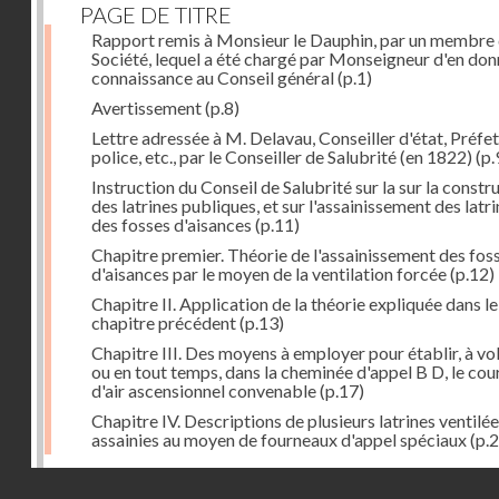
PAGE DE TITRE
Rapport remis à Monsieur le Dauphin, par un membre 
Société, lequel a été chargé par Monseigneur d'en don
connaissance au Conseil général
(p.1)
Avertissement
(p.8)
Lettre adressée à M. Delavau, Conseiller d'état, Préfe
police, etc., par le Conseiller de Salubrité (en 1822)
(p.
Instruction du Conseil de Salubrité sur la sur la constr
des latrines publiques, et sur l'assainissement des latri
des fosses d'aisances
(p.11)
Chapitre premier. Théorie de l'assainissement des fos
d'aisances par le moyen de la ventilation forcée
(p.12)
Chapitre II. Application de la théorie expliquée dans le
chapitre précédent
(p.13)
Chapitre III. Des moyens à employer pour établir, à vo
ou en tout temps, dans la cheminée d'appel B D, le cou
d'air ascensionnel convenable
(p.17)
Chapitre IV. Descriptions de plusieurs latrines ventilée
assainies au moyen de fourneaux d'appel spéciaux
(p.2
Dernière image
Droits réservés - CNAM