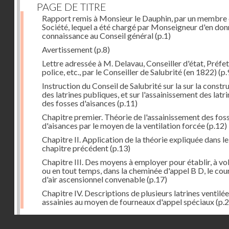
PAGE DE TITRE
Rapport remis à Monsieur le Dauphin, par un membre 
Société, lequel a été chargé par Monseigneur d'en don
connaissance au Conseil général
(p.1)
Avertissement
(p.8)
Lettre adressée à M. Delavau, Conseiller d'état, Préfe
police, etc., par le Conseiller de Salubrité (en 1822)
(p.
Instruction du Conseil de Salubrité sur la sur la constr
des latrines publiques, et sur l'assainissement des latri
des fosses d'aisances
(p.11)
Chapitre premier. Théorie de l'assainissement des fos
d'aisances par le moyen de la ventilation forcée
(p.12)
Chapitre II. Application de la théorie expliquée dans le
chapitre précédent
(p.13)
Chapitre III. Des moyens à employer pour établir, à vo
ou en tout temps, dans la cheminée d'appel B D, le cou
d'air ascensionnel convenable
(p.17)
Chapitre IV. Descriptions de plusieurs latrines ventilée
assainies au moyen de fourneaux d'appel spéciaux
(p.2
Dernière image
Droits réservés - CNAM