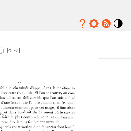
Mode
contraste
élévé