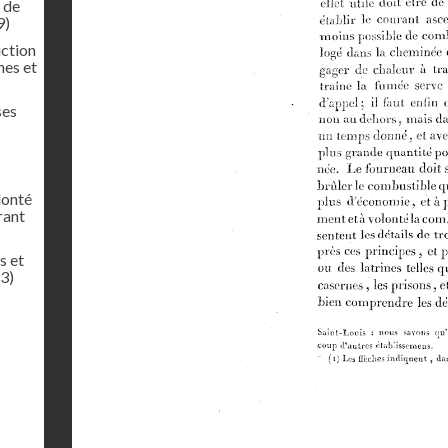
t de
9)
uction
nes et
ses
lonté
rant
s et
3)