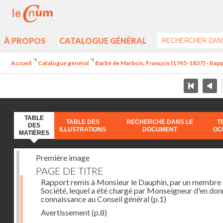
À PROPOS
CATALOGUE GÉNÉRAL
Accueil
Catalogue général
Barbé de Marbois, François (1745-1837) - Rapp
TABLE
TABLE DES
RECHERCHE DANS LE
T
DES
ILLUSTRATIONS
DOCUMENT
OC
MATIÈRES
Première image
PAGE DE TITRE
Rapport remis à Monsieur le Dauphin, par un membre 
Société, lequel a été chargé par Monseigneur d'en don
connaissance au Conseil général
(p.1)
Avertissement
(p.8)