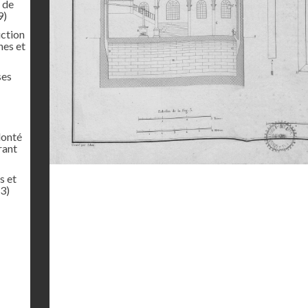
t de
9)
uction
nes et
ses
lonté
rant
s et
3)