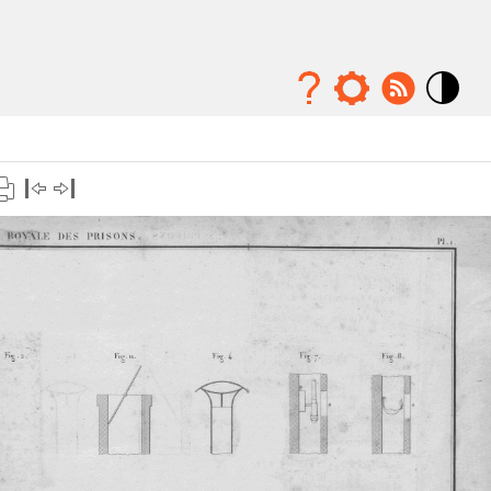
Mode
contraste
élévé