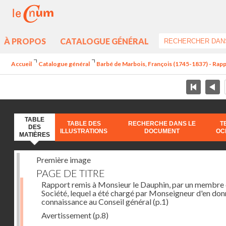
À PROPOS
CATALOGUE GÉNÉRAL
Accueil
Catalogue général
Barbé de Marbois, François (1745-1837) - Rapp
TABLE
TABLE DES
RECHERCHE DANS LE
T
DES
ILLUSTRATIONS
DOCUMENT
OC
MATIÈRES
Première image
PAGE DE TITRE
Rapport remis à Monsieur le Dauphin, par un membre 
Société, lequel a été chargé par Monseigneur d'en don
connaissance au Conseil général
(p.1)
Avertissement
(p.8)