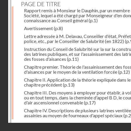
PAGE DE TITRE
Rapport remis à Monsieur le Dauphin, par un membre 
Société, lequel a été chargé par Monseigneur d'en don
connaissance au Conseil général
(p.1)
Avertissement
(p.8)
Lettre adressée à M. Delavau, Conseiller d'état, Préfe
police, etc., par le Conseiller de Salubrité (en 1822)
(p.
Instruction du Conseil de Salubrité sur la sur la constr
des latrines publiques, et sur l'assainissement des latri
des fosses d'aisances
(p.11)
Chapitre premier. Théorie de l'assainissement des fos
d'aisances par le moyen de la ventilation forcée
(p.12)
Chapitre II. Application de la théorie expliquée dans le
chapitre précédent
(p.13)
Chapitre III. Des moyens à employer pour établir, à vo
ou en tout temps, dans la cheminée d'appel B D, le cou
d'air ascensionnel convenable
(p.17)
Chapitre IV. Descriptions de plusieurs latrines ventilée
assainies au moyen de fourneaux d'appel spéciaux
(p.2
Dernière image
Droits réservés - CNAM