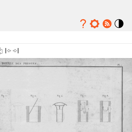
Mode
contraste
élévé