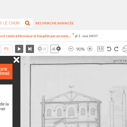
RECHERCHE AVANCÉE
ort remis à Monsieur le Dauphin par un mem...
pl.1 - vue 34/37
90%
EXTE
ÉRISÉ
de la
ner