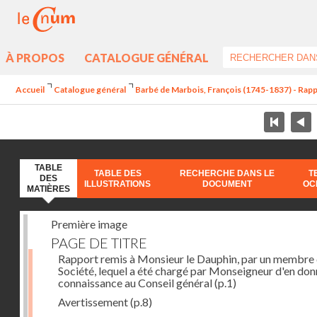
À PROPOS
CATALOGUE GÉNÉRAL
Accueil
Catalogue général
Barbé de Marbois, François (1745-1837) - Rapp
TABLE
TABLE DES
RECHERCHE DANS LE
T
DES
ILLUSTRATIONS
DOCUMENT
OC
MATIÈRES
Première image
PAGE DE TITRE
Rapport remis à Monsieur le Dauphin, par un membre 
Société, lequel a été chargé par Monseigneur d'en don
connaissance au Conseil général
(p.1)
Avertissement
(p.8)