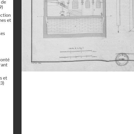
t de
9)
uction
nes et
ses
lonté
rant
s et
3)