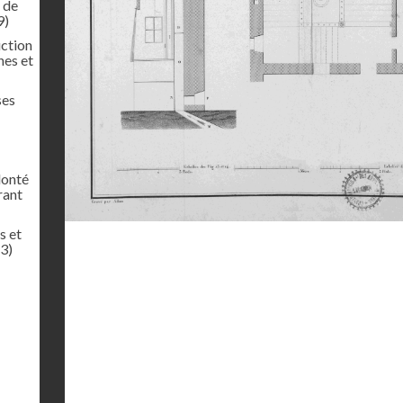
t de
9)
uction
nes et
ses
lonté
rant
s et
3)