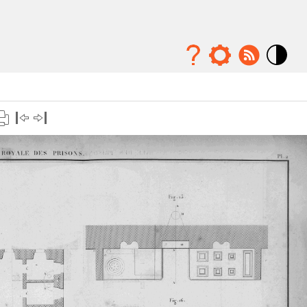
Mode
contraste
élévé