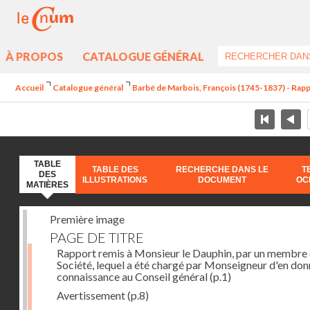
À PROPOS
CATALOGUE GÉNÉRAL
Accueil
Catalogue général
Barbé de Marbois, François (1745-1837) - Rapp
TABLE
TABLE DES
RECHERCHE DANS LE
T
DES
ILLUSTRATIONS
DOCUMENT
OC
MATIÈRES
Première image
PAGE DE TITRE
Rapport remis à Monsieur le Dauphin, par un membre 
Société, lequel a été chargé par Monseigneur d'en don
connaissance au Conseil général
(p.1)
Avertissement
(p.8)