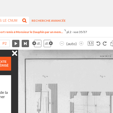
RECHERCHE AVANCÉE
ort remis à Monsieur le Dauphin par un mem...
pl.2 - vue 35/37
(auto)
EXTE
ÉRISÉ
de la
ner