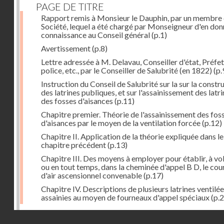
PAGE DE TITRE
Rapport remis à Monsieur le Dauphin, par un membre 
Société, lequel a été chargé par Monseigneur d'en don
connaissance au Conseil général
(p.1)
Avertissement
(p.8)
Lettre adressée à M. Delavau, Conseiller d'état, Préfe
police, etc., par le Conseiller de Salubrité (en 1822)
(p.
Instruction du Conseil de Salubrité sur la sur la constr
des latrines publiques, et sur l'assainissement des latri
des fosses d'aisances
(p.11)
Chapitre premier. Théorie de l'assainissement des fos
d'aisances par le moyen de la ventilation forcée
(p.12)
Chapitre II. Application de la théorie expliquée dans le
chapitre précédent
(p.13)
Chapitre III. Des moyens à employer pour établir, à vo
ou en tout temps, dans la cheminée d'appel B D, le cou
d'air ascensionnel convenable
(p.17)
Chapitre IV. Descriptions de plusieurs latrines ventilée
assainies au moyen de fourneaux d'appel spéciaux
(p.2
Dernière image
Droits réservés - CNAM