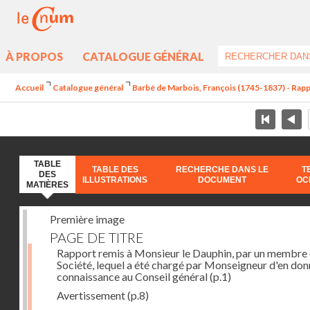
À PROPOS
CATALOGUE GÉNÉRAL
Accueil
Catalogue général
Barbé de Marbois, François (1745-1837) - Rapp
TABLE
TABLE DES
RECHERCHE DANS LE
T
DES
ILLUSTRATIONS
DOCUMENT
OC
MATIÈRES
Première image
PAGE DE TITRE
Rapport remis à Monsieur le Dauphin, par un membre 
Société, lequel a été chargé par Monseigneur d'en don
connaissance au Conseil général
(p.1)
Avertissement
(p.8)