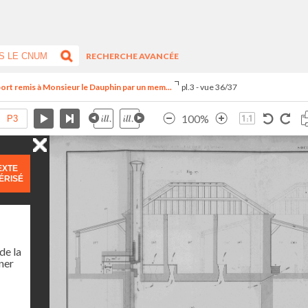
RECHERCHE AVANCÉE
ort remis à Monsieur le Dauphin par un mem...
pl.3 - vue 36/37
100%
EXTE
ÉRISÉ
de la
ner