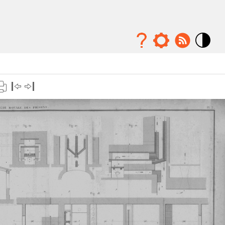
Mode
contraste
élévé