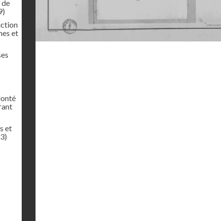
t de
9)
uction
nes et
ses
lonté
rant
s et
3)