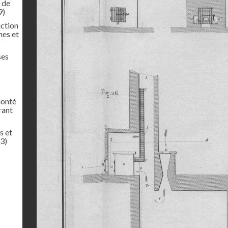
t de
9)
uction
nes et
ses
lonté
rant
s et
3)