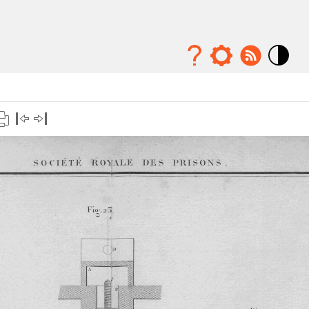
Mode
contraste
élévé