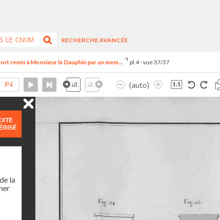
RECHERCHE AVANCÉE
ort remis à Monsieur le Dauphin par un mem...
pl.4 - vue 37/37
(auto)
EXTE
ÉRISÉ
de la
ner