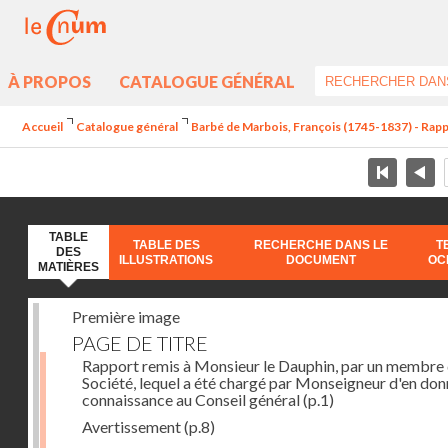
À PROPOS
CATALOGUE GÉNÉRAL
Accueil
Catalogue général
Barbé de Marbois, François (1745-1837) - Rapp
TABLE
TABLE DES
RECHERCHE DANS LE
T
DES
ILLUSTRATIONS
DOCUMENT
OC
MATIÈRES
Première image
PAGE DE TITRE
Rapport remis à Monsieur le Dauphin, par un membre 
Société, lequel a été chargé par Monseigneur d'en don
connaissance au Conseil général
(p.1)
Avertissement
(p.8)