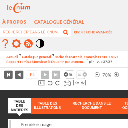
À PROPOS
CATALOGUE GÉNÉRAL
RECHERCHE AVANCÉE
Mode
contraste
Accueil
Catalogue général
Barbé de Marbois, François (1745-1837) -
élévé
Rapport remis à Monsieur le Dauphin par un mem...
pl.4 - vue 37/37
70%
TABLE
TABLE DES
RECHERCHE DANS LE
T
DES
ILLUSTRATIONS
DOCUMENT
OC
MATIÈRES
Première image