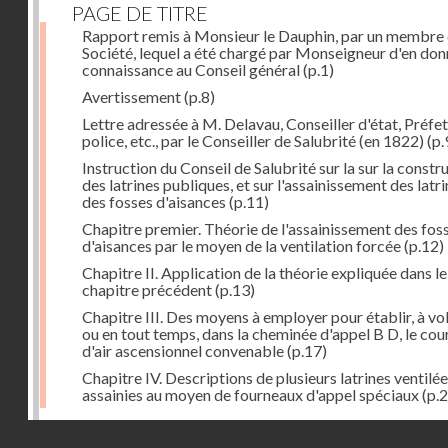
PAGE DE TITRE
Rapport remis à Monsieur le Dauphin, par un membre 
Société, lequel a été chargé par Monseigneur d'en don
connaissance au Conseil général
(p.1)
Avertissement
(p.8)
Lettre adressée à M. Delavau, Conseiller d'état, Préfe
police, etc., par le Conseiller de Salubrité (en 1822)
(p.
Instruction du Conseil de Salubrité sur la sur la constr
des latrines publiques, et sur l'assainissement des latri
des fosses d'aisances
(p.11)
Chapitre premier. Théorie de l'assainissement des fos
d'aisances par le moyen de la ventilation forcée
(p.12)
Chapitre II. Application de la théorie expliquée dans le
chapitre précédent
(p.13)
Chapitre III. Des moyens à employer pour établir, à vo
ou en tout temps, dans la cheminée d'appel B D, le cou
d'air ascensionnel convenable
(p.17)
Chapitre IV. Descriptions de plusieurs latrines ventilée
assainies au moyen de fourneaux d'appel spéciaux
(p.2
Dernière image
Droits réservés - CNAM