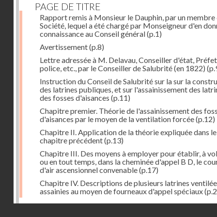
PAGE DE TITRE
Rapport remis à Monsieur le Dauphin, par un membre 
Société, lequel a été chargé par Monseigneur d'en don
connaissance au Conseil général
(p.1)
Avertissement
(p.8)
Lettre adressée à M. Delavau, Conseiller d'état, Préfe
police, etc., par le Conseiller de Salubrité (en 1822)
(p.
Instruction du Conseil de Salubrité sur la sur la constr
des latrines publiques, et sur l'assainissement des latri
des fosses d'aisances
(p.11)
Chapitre premier. Théorie de l'assainissement des fos
d'aisances par le moyen de la ventilation forcée
(p.12)
Chapitre II. Application de la théorie expliquée dans le
chapitre précédent
(p.13)
Chapitre III. Des moyens à employer pour établir, à vo
ou en tout temps, dans la cheminée d'appel B D, le cou
d'air ascensionnel convenable
(p.17)
Chapitre IV. Descriptions de plusieurs latrines ventilée
assainies au moyen de fourneaux d'appel spéciaux
(p.2
Dernière image
Droits réservés - CNAM