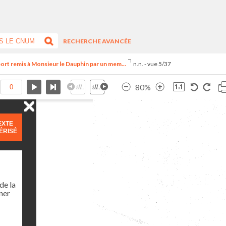
RECHERCHE AVANCÉE
ort remis à Monsieur le Dauphin par un mem...
n.n. - vue 5/37
80%
EXTE
ÉRISÉ
de la
ner