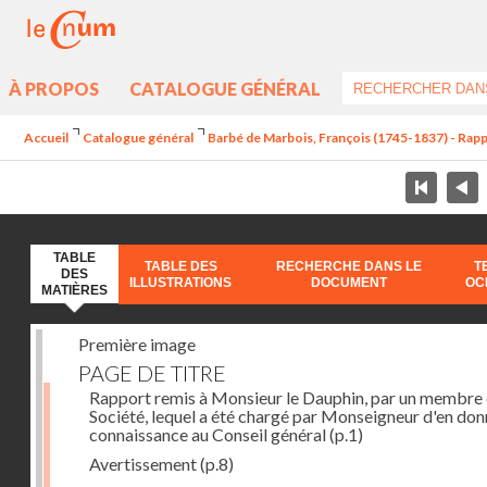
À PROPOS
CATALOGUE GÉNÉRAL
Accueil
Catalogue général
Barbé de Marbois, François (1745-1837) - Rapp
TABLE
TABLE DES
RECHERCHE DANS LE
T
DES
ILLUSTRATIONS
DOCUMENT
OC
MATIÈRES
Première image
PAGE DE TITRE
Rapport remis à Monsieur le Dauphin, par un membre 
Société, lequel a été chargé par Monseigneur d'en don
connaissance au Conseil général
(p.1)
Avertissement
(p.8)