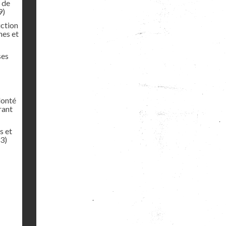
t de
9)
uction
nes et
ses
lonté
rant
s et
3)