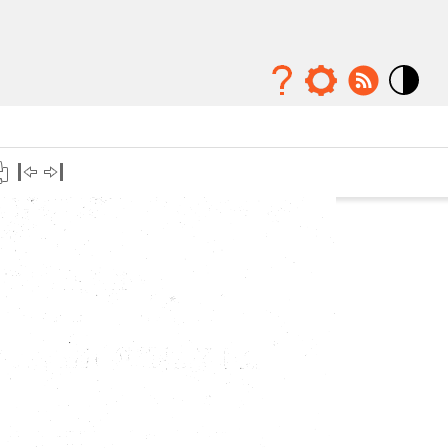
Mode
contraste
élévé