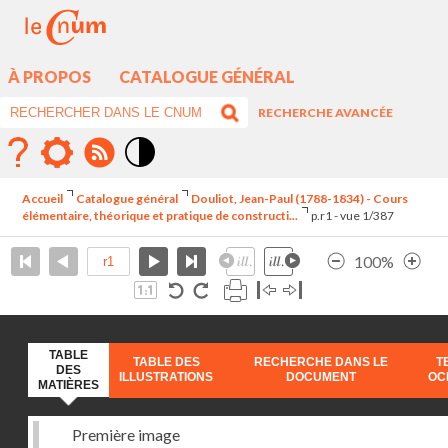
À PROPOS
CATALOGUE GÉNÉRAL
RECHERCHE AVANCÉE
Mode
contraste
Accueil
Catalogue général
Douliot, Jean-Paul (1788-1834) - Cours
élévé
élémentaire, théorique et pratique de constructi...
p.r1 - vue 1/387
100%
TABLE
TABLE DES
RECHERCHE DANS LE
T
DES
ILLUSTRATIONS
DOCUMENT
OC
MATIÈRES
Première image