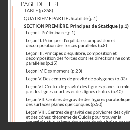
PAGE DE TITRE
TABLE
(p.368)
QUATRIÈME PARTIE . Stabilité
(p.1)
SECTION PREMIÈRE. Principes de Statique
(p.1)
Leçon I. Préliminaire
(p.1)
Leçon II. Principes d'équilibre, composition et
décomposition des forces parallèles
(p.8)
Leçon III. Principes d'équilibre, composition et
décomposition des forces dont les directions ne sont
parallèles
(p.15)
Leçon IV. Des momens
(p.23)
Leçon V. Des centres de gravité de polygones
(p.33)
Leçon VI. Centre de gravité des figures planes termi
par des lignes courbes et des lignes droites
(p.40)
Leçon VII. Centres de gravité des figures parabolique
des surfaces planes quelconques
(p.50)
Leçon VIII. Centres de gravité des polyèdres des cyli
et des cônes; théorème de Guldin pour trouver la
superficie et le volume des corps de révolution, sach
Droits réservés - CNAM
trouver le centre de gravité de leur génératrice
(p.60)