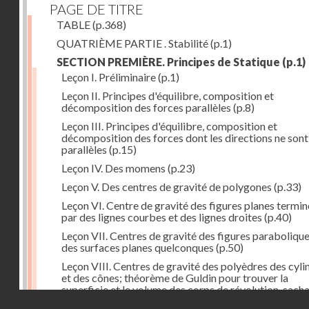
PAGE DE TITRE
TABLE
(p.368)
QUATRIÈME PARTIE . Stabilité
(p.1)
SECTION PREMIÈRE. Principes de Statique
(p.1)
Leçon I. Préliminaire
(p.1)
Leçon II. Principes d'équilibre, composition et
décomposition des forces parallèles
(p.8)
Leçon III. Principes d'équilibre, composition et
décomposition des forces dont les directions ne sont
parallèles
(p.15)
Leçon IV. Des momens
(p.23)
Leçon V. Des centres de gravité de polygones
(p.33)
Leçon VI. Centre de gravité des figures planes termi
par des lignes courbes et des lignes droites
(p.40)
Leçon VII. Centres de gravité des figures parabolique
des surfaces planes quelconques
(p.50)
Leçon VIII. Centres de gravité des polyèdres des cyli
et des cônes; théorème de Guldin pour trouver la
superficie et le volume des corps de révolution, sach
Droits réservés - CNAM
trouver le centre de gravité de leur génératrice
(p.60)