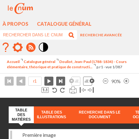
À PROPOS
CATALOGUE GÉNÉRAL
RECHERCHE AVANCÉE
Mode
contraste
Accueil
Catalogue général
Douliot, Jean-Paul (1788-1834) - Cours
élévé
élémentaire, théorique et pratique de constructi...
p.r1 - vue 1/387
90%
TABLE
TABLE DES
RECHERCHE DANS LE
T
DES
ILLUSTRATIONS
DOCUMENT
OC
MATIÈRES
Première image