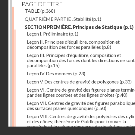
PAGE DE TITRE
TABLE
(p.368)
QUATRIÈME PARTIE . Stabilité
(p.1)
SECTION PREMIÈRE. Principes de Statique
(p.1)
Leçon I. Préliminaire
(p.1)
Leçon II. Principes d'équilibre, composition et
décomposition des forces parallèles
(p.8)
Leçon III. Principes d'équilibre, composition et
décomposition des forces dont les directions ne sont
parallèles
(p.15)
Leçon IV. Des momens
(p.23)
Leçon V. Des centres de gravité de polygones
(p.33)
Leçon VI. Centre de gravité des figures planes termi
par des lignes courbes et des lignes droites
(p.40)
Leçon VII. Centres de gravité des figures parabolique
des surfaces planes quelconques
(p.50)
Leçon VIII. Centres de gravité des polyèdres des cyli
et des cônes; théorème de Guldin pour trouver la
superficie et le volume des corps de révolution, sach
Droits réservés - CNAM
trouver le centre de gravité de leur génératrice
(p.60)