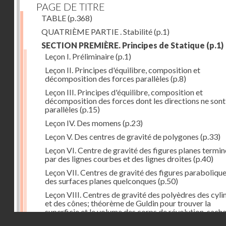
PAGE DE TITRE
TABLE
(p.368)
QUATRIÈME PARTIE . Stabilité
(p.1)
SECTION PREMIÈRE. Principes de Statique
(p.1)
Leçon I. Préliminaire
(p.1)
Leçon II. Principes d'équilibre, composition et
décomposition des forces parallèles
(p.8)
Leçon III. Principes d'équilibre, composition et
décomposition des forces dont les directions ne sont
parallèles
(p.15)
Leçon IV. Des momens
(p.23)
Leçon V. Des centres de gravité de polygones
(p.33)
Leçon VI. Centre de gravité des figures planes termi
par des lignes courbes et des lignes droites
(p.40)
Leçon VII. Centres de gravité des figures parabolique
des surfaces planes quelconques
(p.50)
Leçon VIII. Centres de gravité des polyèdres des cyli
et des cônes; théorème de Guldin pour trouver la
superficie et le volume des corps de révolution, sach
Droits réservés - CNAM
trouver le centre de gravité de leur génératrice
(p.60)