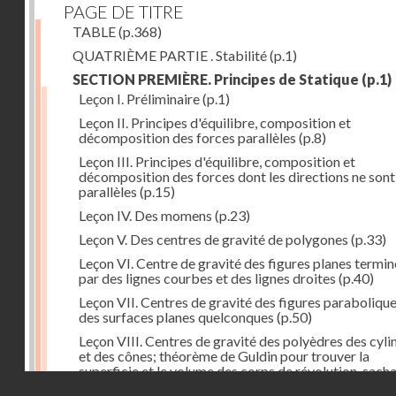
PAGE DE TITRE
TABLE
(p.368)
QUATRIÈME PARTIE . Stabilité
(p.1)
SECTION PREMIÈRE. Principes de Statique
(p.1)
Leçon I. Préliminaire
(p.1)
Leçon II. Principes d'équilibre, composition et
décomposition des forces parallèles
(p.8)
Leçon III. Principes d'équilibre, composition et
décomposition des forces dont les directions ne sont
parallèles
(p.15)
Leçon IV. Des momens
(p.23)
Leçon V. Des centres de gravité de polygones
(p.33)
Leçon VI. Centre de gravité des figures planes termi
par des lignes courbes et des lignes droites
(p.40)
Leçon VII. Centres de gravité des figures parabolique
des surfaces planes quelconques
(p.50)
Leçon VIII. Centres de gravité des polyèdres des cyli
et des cônes; théorème de Guldin pour trouver la
superficie et le volume des corps de révolution, sach
Droits réservés - CNAM
trouver le centre de gravité de leur génératrice
(p.60)