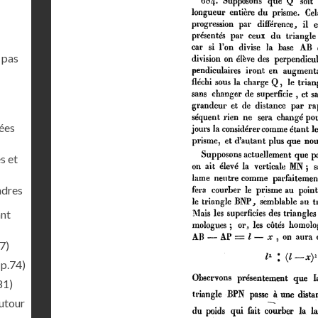
 pas
nées
s et
ndres
ant
7)
(p.74)
81)
autour