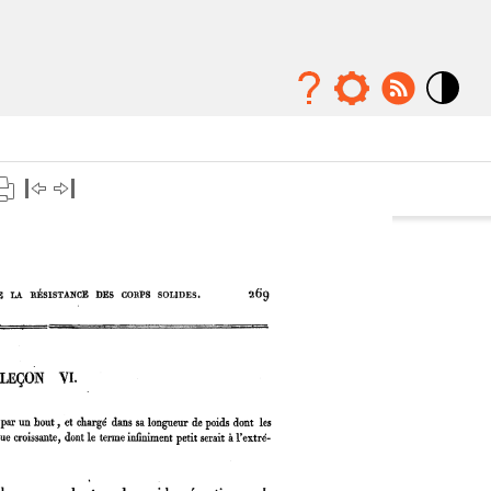
Mode
contraste
élévé