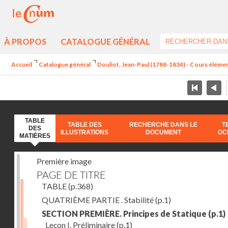
À PROPOS
CATALOGUE GÉNÉRAL
Accueil
Catalogue général
Douliot, Jean-Paul (1788-1834) - Cours élément
TABLE
TABLE DES
RECHERCHE DANS LE
T
DES
ILLUSTRATIONS
DOCUMENT
OC
MATIÈRES
Première image
PAGE DE TITRE
TABLE
(p.368)
QUATRIÈME PARTIE . Stabilité
(p.1)
SECTION PREMIÈRE. Principes de Statique
(p.1)
Leçon I. Préliminaire
(p.1)