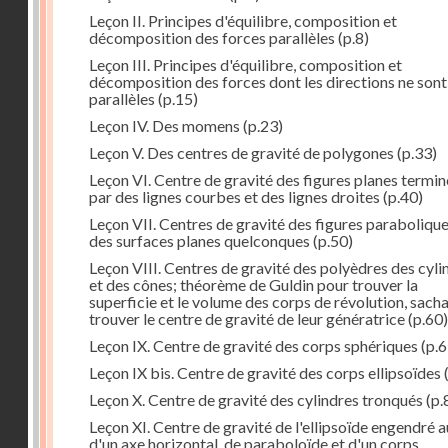
Leçon II. Principes d'équilibre, composition et
décomposition des forces parallèles
(p.8)
Leçon III. Principes d'équilibre, composition et
décomposition des forces dont les directions ne sont
parallèles
(p.15)
Leçon IV. Des momens
(p.23)
Leçon V. Des centres de gravité de polygones
(p.33)
Leçon VI. Centre de gravité des figures planes termi
par des lignes courbes et des lignes droites
(p.40)
Leçon VII. Centres de gravité des figures parabolique
des surfaces planes quelconques
(p.50)
Leçon VIII. Centres de gravité des polyèdres des cyli
et des cônes; théorème de Guldin pour trouver la
superficie et le volume des corps de révolution, sach
trouver le centre de gravité de leur génératrice
(p.60)
Leçon IX. Centre de gravité des corps sphériques
(p.6
Leçon IX bis. Centre de gravité des corps ellipsoïdes
Leçon X. Centre de gravité des cylindres tronqués
(p.
Leçon XI. Centre de gravité de l'ellipsoïde engendré 
d'un axe horizontal, de paraboloïde et d'un corps