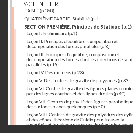
PAGE DE TITRE
TABLE
(p.368)
QUATRIÈME PARTIE . Stabilité
(p.1)
SECTION PREMIÈRE. Principes de Statique
(p.1)
Leçon I. Préliminaire
(p.1)
Leçon II. Principes d'équilibre, composition et
décomposition des forces parallèles
(p.8)
Leçon III. Principes d'équilibre, composition et
décomposition des forces dont les directions ne sont
parallèles
(p.15)
Leçon IV. Des momens
(p.23)
Leçon V. Des centres de gravité de polygones
(p.33)
Leçon VI. Centre de gravité des figures planes termi
par des lignes courbes et des lignes droites
(p.40)
Leçon VII. Centres de gravité des figures parabolique
des surfaces planes quelconques
(p.50)
Leçon VIII. Centres de gravité des polyèdres des cyli
et des cônes; théorème de Guldin pour trouver la
superficie et le volume des corps de révolution, sach
Droits réservés - CNAM
trouver le centre de gravité de leur génératrice
(p.60)