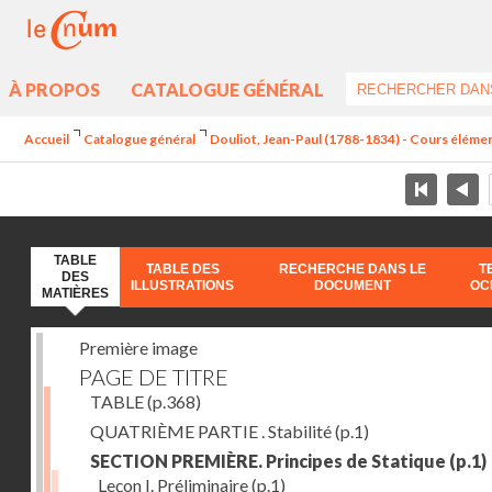
À PROPOS
CATALOGUE GÉNÉRAL
Accueil
Catalogue général
Douliot, Jean-Paul (1788-1834) - Cours élément
TABLE
TABLE DES
RECHERCHE DANS LE
T
DES
ILLUSTRATIONS
DOCUMENT
OC
MATIÈRES
Première image
PAGE DE TITRE
TABLE
(p.368)
QUATRIÈME PARTIE . Stabilité
(p.1)
SECTION PREMIÈRE. Principes de Statique
(p.1)
Leçon I. Préliminaire
(p.1)