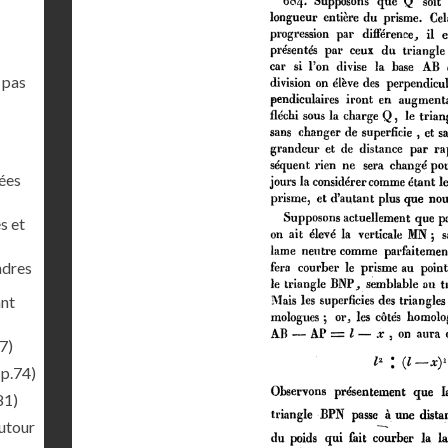
 pas
nées
s et
ndres
ant
7)
(p.74)
81)
autour