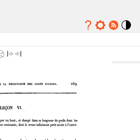
Mode
contraste
élévé