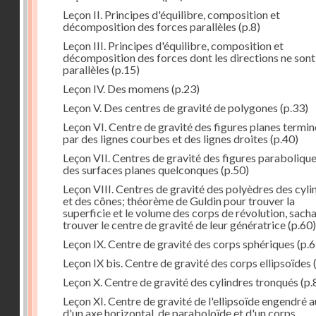
Leçon II. Principes d'équilibre, composition et
décomposition des forces parallèles
(p.8)
Leçon III. Principes d'équilibre, composition et
décomposition des forces dont les directions ne sont
parallèles
(p.15)
Leçon IV. Des momens
(p.23)
Leçon V. Des centres de gravité de polygones
(p.33)
Leçon VI. Centre de gravité des figures planes termi
par des lignes courbes et des lignes droites
(p.40)
Leçon VII. Centres de gravité des figures parabolique
des surfaces planes quelconques
(p.50)
Leçon VIII. Centres de gravité des polyèdres des cyli
et des cônes; théorème de Guldin pour trouver la
superficie et le volume des corps de révolution, sach
trouver le centre de gravité de leur génératrice
(p.60)
Leçon IX. Centre de gravité des corps sphériques
(p.6
Leçon IX bis. Centre de gravité des corps ellipsoïdes
Leçon X. Centre de gravité des cylindres tronqués
(p.
Leçon XI. Centre de gravité de l'ellipsoïde engendré 
d'un axe horizontal, de paraboloïde et d'un corps