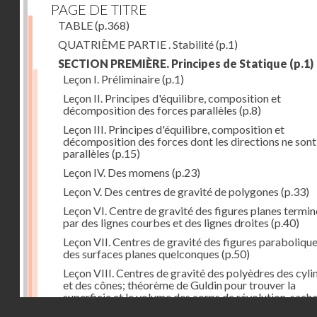
PAGE DE TITRE
TABLE
(p.368)
QUATRIÈME PARTIE . Stabilité
(p.1)
SECTION PREMIÈRE. Principes de Statique
(p.1)
Leçon I. Préliminaire
(p.1)
Leçon II. Principes d'équilibre, composition et
décomposition des forces parallèles
(p.8)
Leçon III. Principes d'équilibre, composition et
décomposition des forces dont les directions ne sont
parallèles
(p.15)
Leçon IV. Des momens
(p.23)
Leçon V. Des centres de gravité de polygones
(p.33)
Leçon VI. Centre de gravité des figures planes termi
par des lignes courbes et des lignes droites
(p.40)
Leçon VII. Centres de gravité des figures parabolique
des surfaces planes quelconques
(p.50)
Leçon VIII. Centres de gravité des polyèdres des cyli
et des cônes; théorème de Guldin pour trouver la
superficie et le volume des corps de révolution, sach
Droits réservés - CNAM
trouver le centre de gravité de leur génératrice
(p.60)