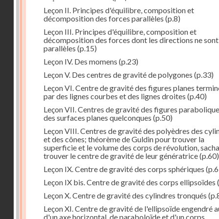
Leçon II. Principes d'équilibre, composition et
décomposition des forces parallèles
(p.8)
Leçon III. Principes d'équilibre, composition et
décomposition des forces dont les directions ne sont
parallèles
(p.15)
Leçon IV. Des momens
(p.23)
Leçon V. Des centres de gravité de polygones
(p.33)
Leçon VI. Centre de gravité des figures planes termi
par des lignes courbes et des lignes droites
(p.40)
Leçon VII. Centres de gravité des figures parabolique
des surfaces planes quelconques
(p.50)
Leçon VIII. Centres de gravité des polyèdres des cyli
et des cônes; théorème de Guldin pour trouver la
superficie et le volume des corps de révolution, sach
trouver le centre de gravité de leur génératrice
(p.60)
Leçon IX. Centre de gravité des corps sphériques
(p.6
Leçon IX bis. Centre de gravité des corps ellipsoïdes
Leçon X. Centre de gravité des cylindres tronqués
(p.
Leçon XI. Centre de gravité de l'ellipsoïde engendré 
d'un axe horizontal, de paraboloïde et d'un corps