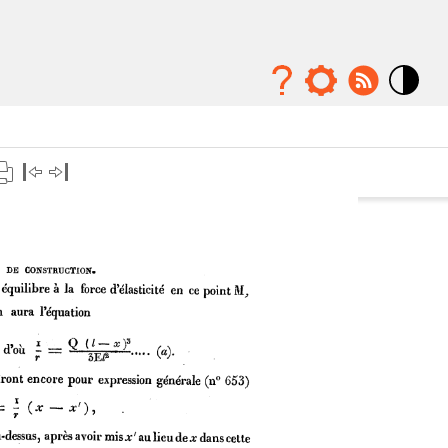
Mode
contraste
élévé