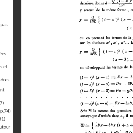
 pas
nées
s et
ndres
ant
7)
(p.74)
81)
autour