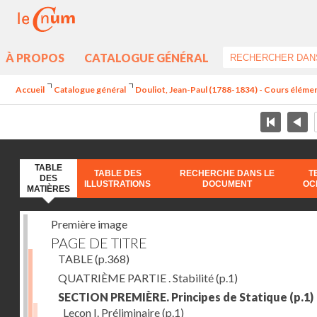
À PROPOS
CATALOGUE GÉNÉRAL
Accueil
Catalogue général
Douliot, Jean-Paul (1788-1834) - Cours élément
TABLE
TABLE DES
RECHERCHE DANS LE
T
DES
ILLUSTRATIONS
DOCUMENT
OC
MATIÈRES
Première image
PAGE DE TITRE
TABLE
(p.368)
QUATRIÈME PARTIE . Stabilité
(p.1)
SECTION PREMIÈRE. Principes de Statique
(p.1)
Leçon I. Préliminaire
(p.1)